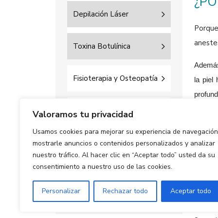
¿PO
Depilación Láser
Porque 
anestes
Toxina Botulínica
Además,
Fisioterapia y Osteopatía
la piel
profund
Podología (Colmenar Viejo)
Valoramos tu privacidad
¿QU
Usamos cookies para mejorar su experiencia de navegación
Depilación Láser (Colmenar
mostrarle anuncios o contenidos personalizados y analizar
Un médi
nuestro tráfico. Al hacer clic en “Aceptar todo” usted da su
Viejo)
consentimiento a nuestro uso de las cookies.
¿QU
Suelo pélvico
CLÍ
Personalizar
Rechazar todo
Aceptar todo