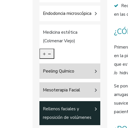
Rec
Endodoncia microscópica
en las 
¿CÓ
Medicina estética
(Colmenar Viejo)
Primero
en la p
que est
Peeling Químico
/o hidr
Se pone
Mesoterapia Facial
arruga
suavice
Rellenos faciales y
pacient
reposición de volúmenes