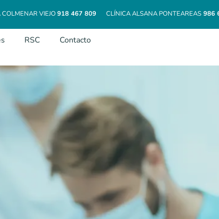
A COLMENAR VIEJO
918 467 809
CLÍNICA ALSANA PONTEAREAS
986 
es
RSC
Contacto