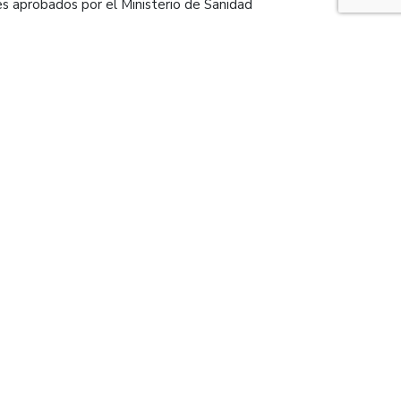
es aprobados por el Ministerio de Sanidad
 por el organismo, suelen ser de origen
r desplazamientos o encapsulamientos.
POLÍTICAS
Política de privacidad
Política de cookies
Aviso Legal