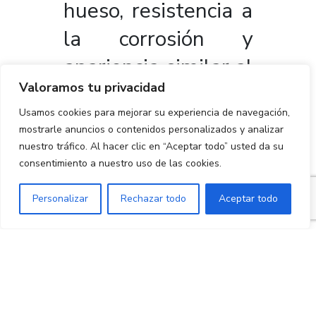
hueso, resistencia a
la corrosión y
apariencia similar al
Valoramos tu privacidad
diente natural, lo
Usamos cookies para mejorar su experiencia de navegación,
que mejora
mostrarle anuncios o contenidos personalizados y analizar
notablemente el
nuestro tráfico. Al hacer clic en “Aceptar todo” usted da su
consentimiento a nuestro uso de las cookies.
resultado estético,
Personalizar
Rechazar todo
Aceptar todo
especialmente en
la zona anterior.
Además, su
superficie lisa