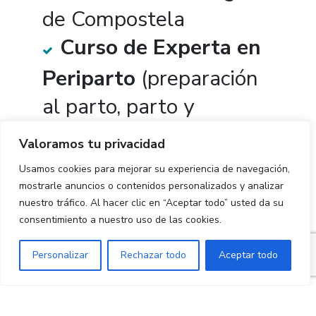
de Compostela
Curso de Experta en
Periparto
(preparación
al parto, parto y
postparto), a cargo del
Valoramos tu privacidad
D. Marcel Caufriez.
Usamos cookies para mejorar su experiencia de navegación,
Tratamiento
mostrarle anuncios o contenidos personalizados y analizar
nuestro tráfico. Al hacer clic en “Aceptar todo” usted da su
Fisioterápico de la
consentimiento a nuestro uso de las cookies.
Incontinencia Urinaria y
Personalizar
Rechazar todo
Aceptar todo
Fisioterapia en
Obstetricia por la E.U. A