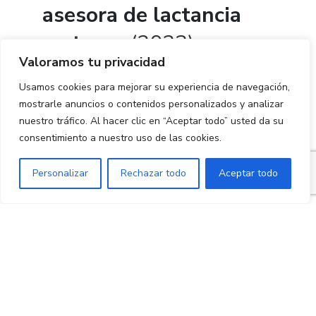
asesora de lactancia
materna
(2023)
Valoramos tu privacidad
Edulacta
Usamos cookies para mejorar su experiencia de navegación,
Especialización en
mostrarle anuncios o contenidos personalizados y analizar
nuestro tráfico. Al hacer clic en “Aceptar todo” usted da su
anquiloglosia
y su
consentimiento a nuestro uso de las cookies.
relación con la lactancia
Personalizar
Rechazar todo
Aceptar todo
materna (2024)
Edulacta
Curso en
frenectomías con láser
(2024)