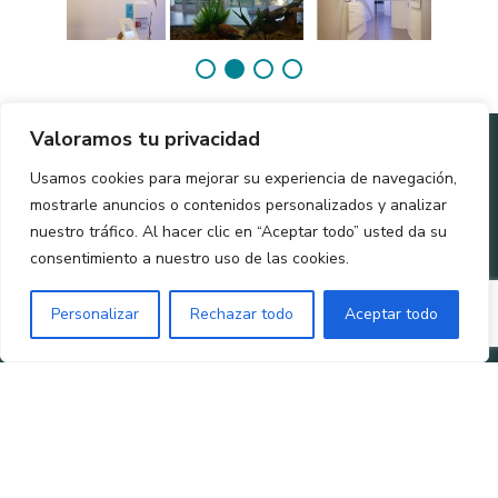
Valoramos tu privacidad
Usamos cookies para mejorar su experiencia de navegación,
mostrarle anuncios o contenidos personalizados y analizar
nuestro tráfico. Al hacer clic en “Aceptar todo” usted da su
consentimiento a nuestro uso de las cookies.
Personalizar
Rechazar todo
Aceptar todo
ENLACES
COLMENAR
PONTEAREAS
POLÍTICAS
DE INTERÉS
VIEJO
Avenida
Política de
En los medios
Calle Socorro
Castelao nº63
privacidad
Tarjetas Actúa
nº4 28770 –
36860 –
Política de