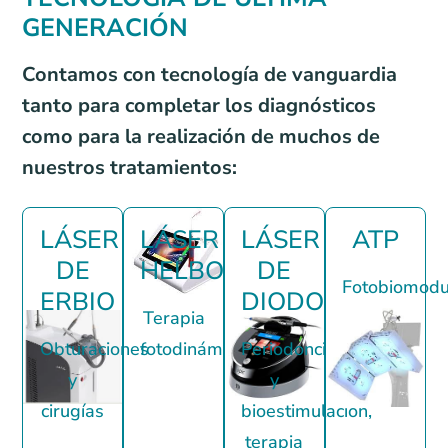
GENERACIÓN
Contamos con tecnología de vanguardia
tanto para completar los diagnósticos
como para la realización de muchos de
nuestros tratamientos:
LÁSER
LÁSER
LÁSER
ATP
DE
HELBO
DE
Fotobiomodu
ERBIO
DIODO
Terapia
Obturaciones
fotodinámica
Periodoncia
y
y
cirugías
bioestimulacion,
terapia