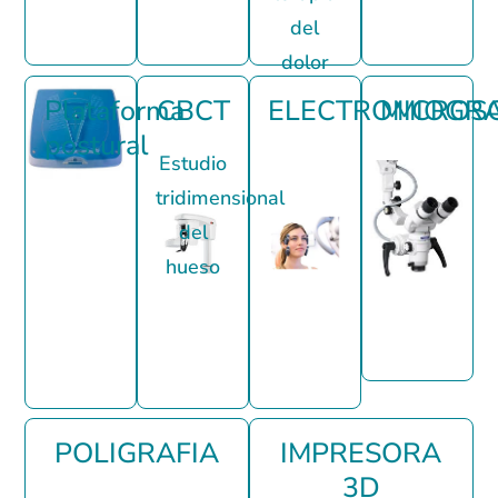
del
dolor
Plataforma
CBCT
ELECTROMIOGRA
MICROS
postural
Estudio
tridimensional
del
hueso
POLIGRAFIA
IMPRESORA
3D