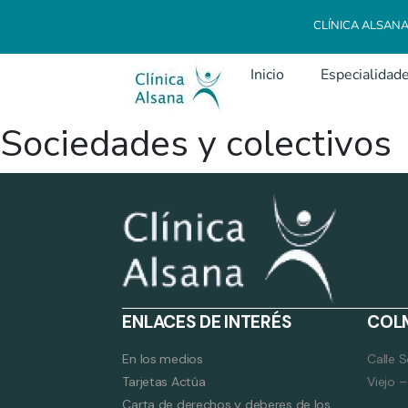
CLÍNICA ALSAN
Inicio
Especialidad
Sociedades y colectivos
ENLACES DE INTERÉS
COL
En los medios
Calle 
Tarjetas Actúa
Viejo 
Carta de derechos y deberes de los