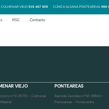
A COLMENAR VIEJO
918 467 809
CLÍNICA ALSANA PONTEAREAS
986 
es
RSC
Contacto
MENAR VIEJO
PONTEAREAS
Socorro nº4 28770 – Colmenar
Avenida Castelao nº63 36860 –
– Madrid
Ponteareas – Pontevedra