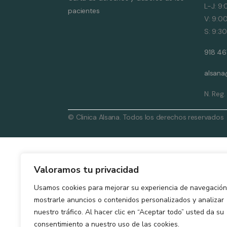
L-J: 9
pacientes
V: 9:0
S: 9:30
918 46
alsana
N. Reg
© Clinica Alsana. Todos los derechos reservados
Valoramos tu privacidad
Usamos cookies para mejorar su experiencia de navegación
mostrarle anuncios o contenidos personalizados y analizar
nuestro tráfico. Al hacer clic en “Aceptar todo” usted da su
consentimiento a nuestro uso de las cookies.