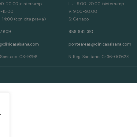
:00-20:00 ininterrump.
L-J: 9:00-20:00 ininterrump.
0-15:00
V: 9:00-20:00
-14:00 (con cita previa)
S: Cerrado
7 809
986 642 310
@clinicasalsana.com
ponteareas@clinicasalsana.com
. Sanitario: CS-9298
N. Reg. Sanitario: C-36-001623
,