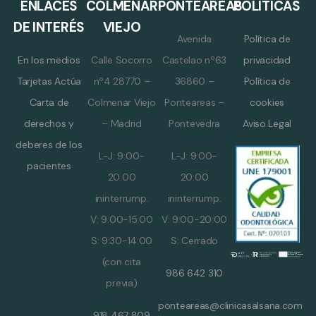
ENLACES
COLMENAR
PONTEAREAS
POLÍTICAS
DE INTERÉS
VIEJO
Avenida
Política de
En los medios
Calle Socorro
Castelao nº63
privacidad
Tarjetas Actúa
nº4 28770 –
36860 –
Política de
Carta de
Colmenar Viejo
Ponteareas –
cookies
derechos y
– Madrid
Pontevedra
Aviso Legal
deberes de los
L-J: 9:00-
L-J: 9:00-
pacientes
20:00
20:00
ininterrump.
ininterrump.
V: 9:00-15:00
V: 9:00-20:00
S: 9:30-14:00
S: Cerrado
(con cita
986 642 310
previa)
ponteareas@clinicasalsana.com
918 467 809