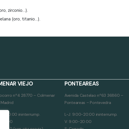
ro, zirconio…).
lana (oro, titanio…).
MENAR VIEJO
PONTEAREAS
Socorro nº4 28770 – Colmenar
Avenida Castelao nº63 36860 –
– Madrid
Ponteareas – Pontevedra
:00-20:00 ininterrump.
L-J: 9:00-20:00 ininterrump.
0-15:00
V: 9:00-20:00
-14:00 (con cita previa)
S: Cerrado