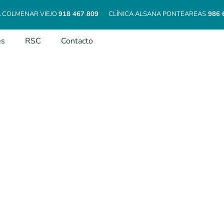
A COLMENAR VIEJO
918 467 809
CLÍNICA ALSANA PONTEAREAS
986 
es
RSC
Contacto