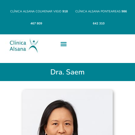
CLÍNICA ALSANA COLMENAR VIEJO
918
CLÍNICA ALSANA PONTEAREAS
986
467 809
642 310
Dra. Saem