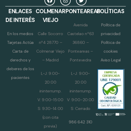
ENLACES
COLMENAR
PONTEAREAS
POLÍTICAS
DE INTERÉS
VIEJO
Avenida
Política de
En los medios
Calle Socorro
Castelao nº63
privacidad
Tarjetas Actúa
nº4 28770 –
36860 –
Política de
Carta de
Colmenar Viejo
Ponteareas –
cookies
derechos y
– Madrid
Pontevedra
Aviso Legal
deberes de los
L-J: 9:00-
L-J: 9:00-
pacientes
20:00
20:00
ininterrump.
ininterrump.
V: 9:00-15:00
V: 9:00-20:00
S: 9:30-14:00
S: Cerrado
(con cita
986 642 310
previa)