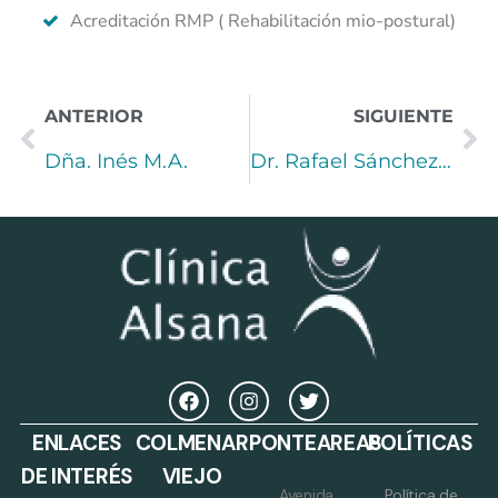
Acreditación RMP ( Rehabilitación mio-postural)
ANTERIOR
SIGUIENTE
Dña. Inés M.A.
Dr. Rafael Sánchez de la Peña
ENLACES
COLMENAR
PONTEAREAS
POLÍTICAS
DE INTERÉS
VIEJO
Avenida
Política de