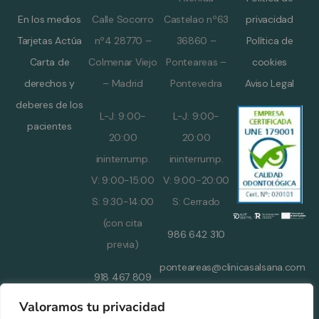
En los medios
Calle Socorro
Castelao nº63
privacidad
Tarjetas Actúa
nº4 28770 –
36860 –
Política de
Carta de
Colmenar Viejo
Ponteareas –
cookies
derechos y
– Madrid
Pontevedra
Aviso Legal
deberes de los
L-J: 9:00-
L-J: 9:00-
pacientes
20:00
20:00
ininterrump.
ininterrump.
V: 9:00-15:00
V: 9:00-20:00
S: 9:30-14:00
S: Cerrado
(con cita
986 642 310
previa)
ponteareas@clinicasalsana.com
918 467 809
N. Reg.
Valoramos tu privacidad
alsana@clinicasalsana.com