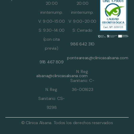
20:00
20:00
ininterrump.
ininterrump.
V: 9:00-15:00
V: 9:00-20:00
S: 9:30-14:00
S: Cerrado
(con cita
986 642 310
previa)
ponteareas@clinicasalsana.com
918 467 809
N. Reg.
alsana@clinicasalsana.com
Sanitario: C-
N. Reg.
36-001623
Sanitario: CS-
9298
© Clinica Alsana. Todos los derechos reservados