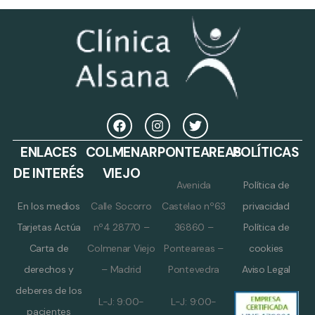
ENLACES
COLMENAR
PONTEAREAS
POLÍTICAS
DE INTERÉS
VIEJO
Avenida
Política de
En los medios
Calle Socorro
Castelao nº63
privacidad
Tarjetas Actúa
nº4 28770 –
36860 –
Política de
Carta de
Colmenar Viejo
Ponteareas –
cookies
derechos y
– Madrid
Pontevedra
Aviso Legal
deberes de los
L-J: 9:00-
L-J: 9:00-
pacientes